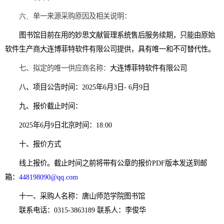
六、
单一来源采购原因及相关说明：
图书馆目前在用的妙思文献管理系统售后服务续期，只能由原始
软件生产商大连博菲特软件有限公司提供，具有唯一和不可替代性。
七、拟定的唯一供应商名称：
大连博菲特软件有限公司
八、项目公告时间：
2025
年
6
月
3
日
- 6
月
9
日
九、报价截止时间：
2025
年
6
月
9
日北京时间：
18:00
十、报价方式
线上报价。截止时间之前将带有公章的报价
PDF
版本发送到邮
箱：
448198090@qq.com
十一、采购人名称：唐山师范学院图书馆
联系电话：
0315-3863189
联系人：李俊华